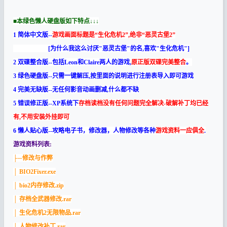
■本绿色懒人硬盘版如下特点↓↓↓
1
简体中文版
--
游戏画面标题是“生化危机2”,绝非“恶灵古堡2”
[为什么我这么讨厌"恶灵古堡"的名,喜欢"生化危机"]
2
双碟整合版
--包括Leon和Claire两人的游戏,
原正版双碟完美整合
。
3
绿色硬盘版
--只需一键解压,按里面的说明进行注册表导入即可游戏
4
完美无缺版
--无任何影音动画删减,什么都不缺
5
错误修正版
--XP系统下
存档读档没有任何问题完全解决-破解补丁均已经
有,不用安装外挂即可
6
懒人贴心版
--攻略电子书，修改器，人物修改等各种
游戏资料一应俱全
.
游戏资料列表:
├─修改与作弊
│ BIO2Fixer.exe
│ bio2内存修改.zip
│ 存档全武器修改.rar
│ 生化危机2无限物品.rar
│ 人物修改补丁.rar