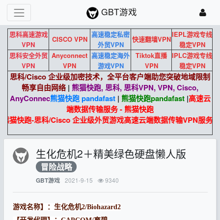
GBT游戏
思科高速游戏
高速稳定私密
IEPL游戏专线
CISCO VPN
快速翻墙VPN
VPN
外贸VPN
稳定VPN
思科安全外贸
Anyconnect
高速稳定海外
Tiktok直播
IPLC游戏专线
VPN
VPN
游戏VPN
VPN
稳定VPN
思科/Cisco 企业级加密技术，全平台客户端助您突破地域限制
畅享自由网络
|
熊猫快跑, 思科, 思科VPN, VPN, Cisco,
AnyConnec
熊猫快跑 pandafast
|
熊猫快跑
pandafast
|
高速云
端数据传输服务 - 熊猫快跑
熊猫快跑-思科/Cisco 企业级外贸游戏高速云端数据传输VPN服务。
生化危机2＋精美绿色硬盘懒人版
冒险战略
2021-9-15
9340
GBT游戏
游戏名称】：生化危机2/Biohazard2