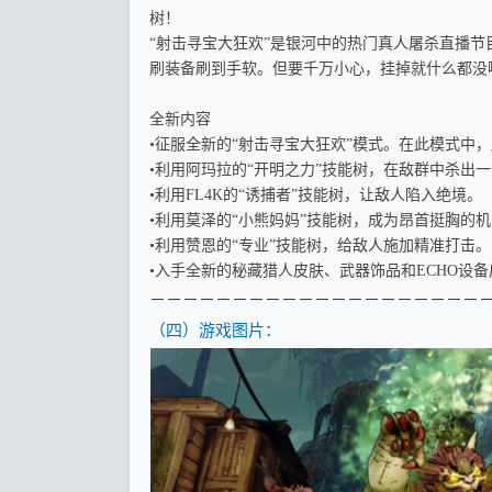
树！
“射击寻宝大狂欢”是银河中的热门真人屠杀直播
刷装备刷到手软。但要千万小心，挂掉就什么都没
全新内容
•征服全新的“射击寻宝大狂欢”模式。在此模式中
•利用阿玛拉的“开明之力”技能树，在敌群中杀出
•利用FL4K的“诱捕者”技能树，让敌人陷入绝境。
•利用莫泽的“小熊妈妈”技能树，成为昂首挺胸的
•利用赞恩的“专业”技能树，给敌人施加精准打击。
•入手全新的秘藏猎人皮肤、武器饰品和ECHO设
－
－－－－－－－－－－－－－－－－－－－
（四）游戏图片：