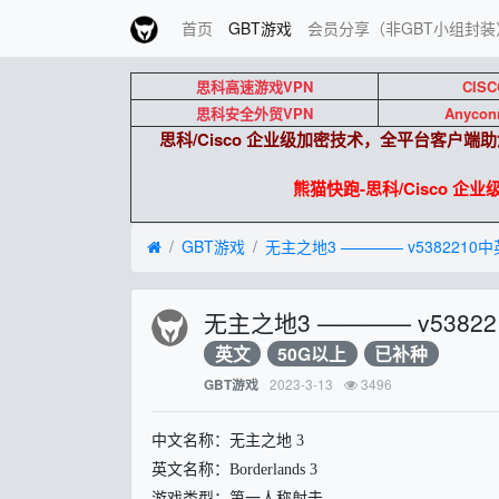
首页
GBT游戏
会员分享（非GBT小组封装
思科高速游戏VPN
CISC
思科安全外贸VPN
Anycon
思科/Cisco 企业级加密技术，全平台客户
熊猫快跑-思科/Cisco 企业级
GBT游戏
无主之地3 ———— v538221
无主之地3 ———— v538
英文
50G以上
已补种
2023-3-13
3496
GBT游戏
中文名称：无主之地 3
英文名称：Borderlands 3
游戏类型：第一人称射击