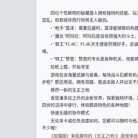
四位个性鲜明的秘藏猎人拥有独特的技能、玩法
混乱，但若结伴而行则将无人能挡。
• “枪手”莫泽：需要后援时，莫泽能够数码构建
• “魔女”阿玛拉：阿玛拉是自信而强大的斗士
• “兽王”FL4K：FL4K天生便是狩猎好手
魂。
• “特工”赞恩：赞恩的专长是各种机关，他能
捡枪上膛，开始寻宝
游戏包含海量武器与装备，每场战斗后都有机会
步枪？那还用说。拥有双腿、能追击敌人并出言不
焕然一新的无主之地
发现潘多拉之外的全新世界，探索独特环境，消
四伏的沼泽中穿行，体验颇具特色的各种地图！
快速无缝的协作模式
无论关卡或任务进度如何，您都可以随时与他人
不少哦！
《加强版》来拓展你的《无主之地3》游戏体验！