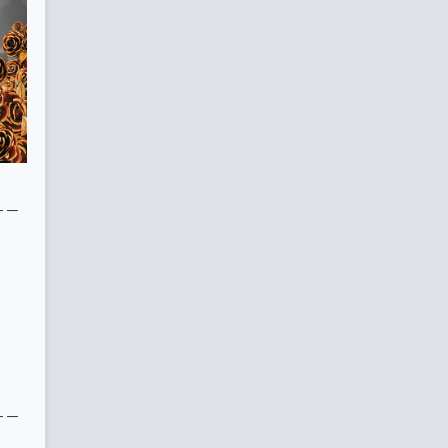
－
－
－
－