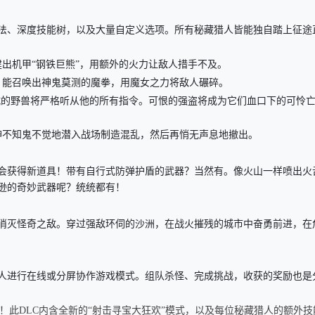
、深度技能树，以及大量自定义选项。所有秘藏猎人皆能独自踏上征途
出机甲“钢铁巨熊”，用额外的火力让敌人措手不及。
，能召唤出神鬼莫测的魔拳，用魔女之力将敌人碾碎。
，忠诚的野兽将严格听从他的所有指令。可恨的强盗将成为它们血口下的可怜
神不知鬼不觉地潜入战场制造混乱，然后再悄无声息地撤出。
获得新道具！带有自行式防弹护盾的武器？当然有。像火山一样喷出火
逊的奇妙武器呢？统统都有！
灭怪奇之敌。穿过强敌环伺的沙洲，在战火摧残的城市中奋勇前进，在
进行在线或分屏协作游戏模式。组队杀怪、完成挑战，收获的奖励也是
此DLC内含全新的“射击寻宝大狂欢”模式，以及每位秘藏猎人的额外技