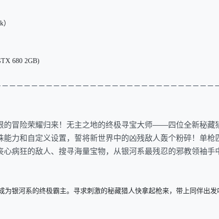
ck）
TX 680 2GB)
－－－－－－－－－－－
－－－－－
－－－－－
－－－－－
－－－－
限的冒险荣耀归来！无主之地的终极寻宝大师——四位全新秘藏
殊能力和自定义设置，誓将新世界中的凶残敌人轰个粉碎！单枪
丧心病狂的敌人、搜寻海量宝物，从银河系最残忍的邪教领袖手
为银河系的终极霸主。寻求刺激的秘藏猎人快拿起枪来，带上同伴出发