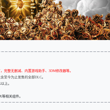
－－－－－－－－－－－
－－－－－
－－－－－
－－－－－
－－－－
，完整无删减、内置游戏助手、3DM修改器等。
1更新，包含至今为止发售的全部DLC
。
G以上。
OX等相关组件。
－－－－－－－－－－－
－－－－－
－－－－－
－－－－－
－－－－