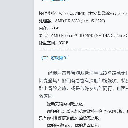
操作系统：Windows 7/8/10（并安装最新Service Pa
处理器：AMD FX-8350 (Intel i5-3570)
内存：6 GB
显卡：AMD Radeon™ HD 7970 (NVIDIA GeForce G
硬盘空间：95GB
－
－－－－－－－－－－－－－－－－－－－
（三）游戏简介：
经典射击寻宝游戏携海量武器与躁动无
闪亮登场！他们有着富有深度的技能树、特
踏上冒险之旅，或是与好友结伴同行，直面
救家园。
躁动无限的刺激之旅
癫狂的卡吕普索姐弟意欲统一各个强盗氏族，成
只有你才能消灭如此穷凶极恶之敌。
你的秘藏猎人，你的游戏风格