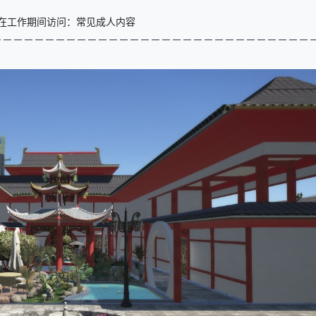
在工作期间访问：常见成人内容
－－－－－－－－－－－
－－－－－
－－－－－
－－－－－
－－－－