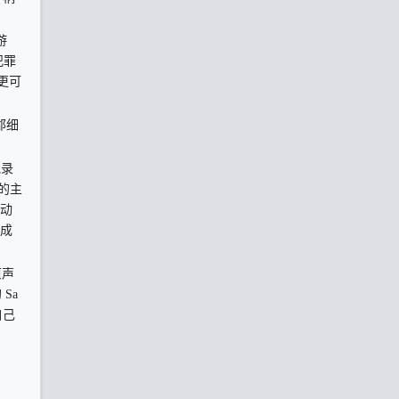
游
犯罪
更可
郡细
地录
中的主
动
成
原声
 Sa
自己