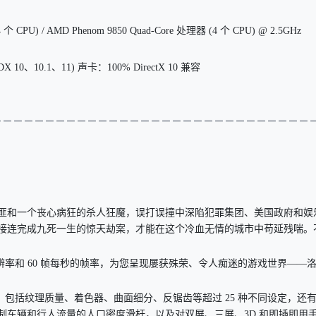
(4 个 CPU) / AMD Phenom 9850 Quad-Core 处理器 (4 个 CPU) @ 2.5GHz
 (DX 10、10.1、11) 声卡：100% DirectX 10 兼容
－－－－－－－－－－－
－－－－－
－－－－－
－－－－－
－－－－
匪和一个丧心病狂的杀人狂魔，误打误撞中深陷犯罪集团、美国政府和娱
接连完成九死一生的惊天劫案，才能在这个冷血无情的城市中苟延残喘。
4K 的最高分辨率和 60 帧每秒的帧率，为您呈现屡获殊荣、令人痴迷的游戏世界——
，包括纹理质量、着色器、曲面细分、反锯齿等超过 25 种不同设定，还
制车辆和行人流量的人口密度滑杆，以及对双屏、三屏、3D 和即插即用