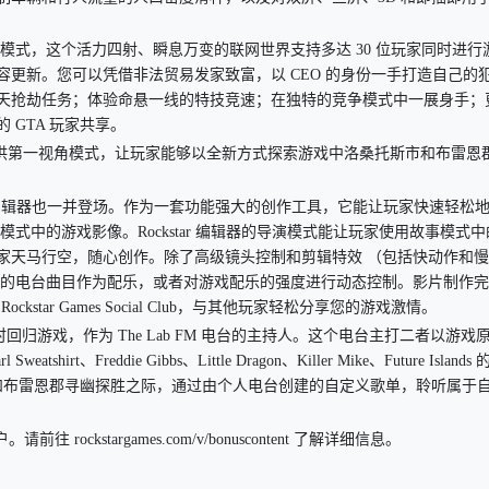
heft Auto 在线模式，这个活力四射、瞬息万变的联网世界支持多达 30 位玩家同时进行
更新。您可以凭借非法贸易发家致富，以 CEO 的身份一手打造自己的
天抢劫任务；体验命悬一线的特技竞速；在独特的竞争模式中一展身手；
GTA 玩家共享。
A 在线模式同时提供第一视角模式，让玩家能够以全新方式探索游戏中洛桑托斯市和布雷恩
出，Rockstar 编辑器也一并登场。作为一套功能强大的创作工具，它能让玩家快速轻松
 GTA 在线模式中的游戏影像。Rockstar 编辑器的导演模式能让玩家使用故事模式
家天马行空，随心创作。除了高级镜头控制和剪辑特效 （包括快动作和慢
中的电台曲目作为配乐，或者对游戏配乐的强度进行动态控制。影片制作完
ckstar Games Social Club，与其他玩家轻松分享您的游戏激情。
 No 同时回归游戏，作为 The Lab FM 电台的主持人。这个电台主打二者以游戏
Freddie Gibbs、Little Dragon、Killer Mike、Future Islands 的
托斯市和布雷恩郡寻幽探胜之际，通过由个人电台创建的自定义歌单，聆听属于
户。请前往 rockstargames.com/v/bonuscontent 了解详细信息。