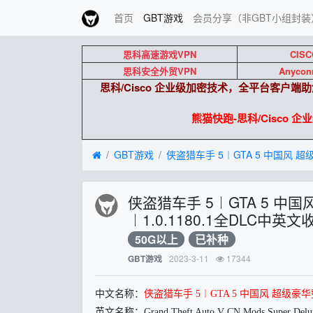
首页
GBT游戏
会员分享（非GBT小组封装
思科高速游戏VPN
CISC
思科安全外贸VPN
Anycon
思科/Cisco 企业级加密技术，全平台客户
熊猫快跑-思科/Cisco 企业级
GBT游戏
侠盗猎车手 5︱GTA 5 中
︱1.0.1180.1全DLC中
50G以上
已补种
2023-3-11
17344
GBT游戏
中文名称：
侠盗猎车手 5︱GTA 5 中国风 超级豪
英文名称：Grand Theft Auto V CN Mods Super Delux