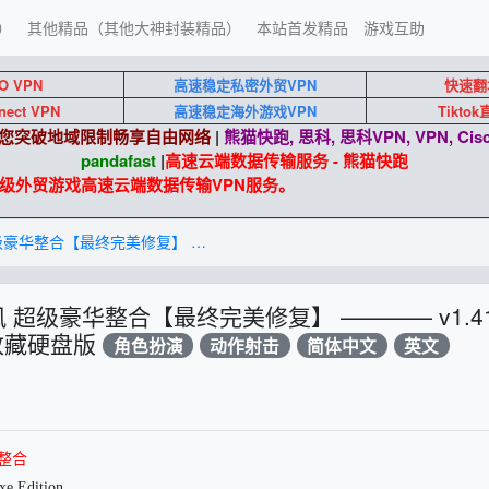
）
其他精品（其他大神封装精品）
本站首发精品
游戏互助
O VPN
高速稳定私密外贸VPN
快速翻
nect VPN
高速稳定海外游戏VPN
Tikto
端助您突破地域限制畅享自由网络
|
熊猫快跑, 思科, 思科VPN, VPN, Cisc
pandafast
|
高速云端数据传输服务 - 熊猫快跑
外贸游戏高速云端数据传输VPN服务。
侠盗猎车手 5︱GTA 5 中国风 超级豪华整合【最终完美修复】 ———— v1.41︱1.0.1180.1全DLC中英文收藏硬盘版
国风 超级豪华整合【最终完美修复】 ———— v1.4
英文收藏硬盘版
角色扮演
动作射击
简体中文
英文
华整合
e Edition