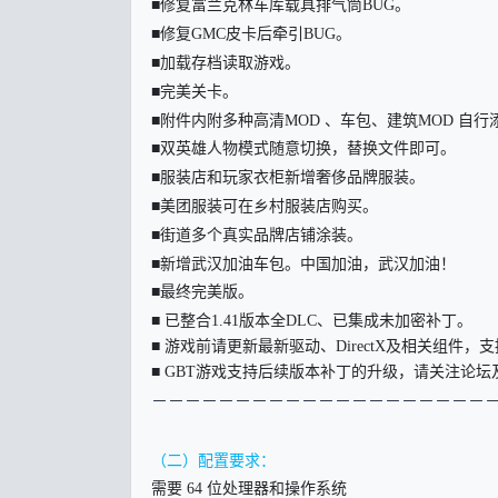
■修复富兰克林车库载具排气筒BUG。
■修复GMC皮卡后牵引BUG。
■加载存档读取游戏。
■完美关卡。
■附件内附多种高清MOD 、车包、建筑MOD 自行
■双英雄人物模式随意切换，替换文件即可。
■服装店和玩家衣柜新增奢侈品牌服装。
■美团服装可在乡村服装店购买。
■街道多个真实品牌店铺涂装。
■新增武汉加油车包。中国加油，武汉加油！
■最终完美版。
■ 已整合1.41版本全DLC、已集成未加密补丁。
■ 游戏前请更新最新驱动、DirectX及相关组件，支持Wi
■ GBT游戏支持后续版本补丁的升级，请关注论
－－－－－－－－－－－－－－－－－－－－
（二）配置要求：
需要 64 位处理器和操作系统