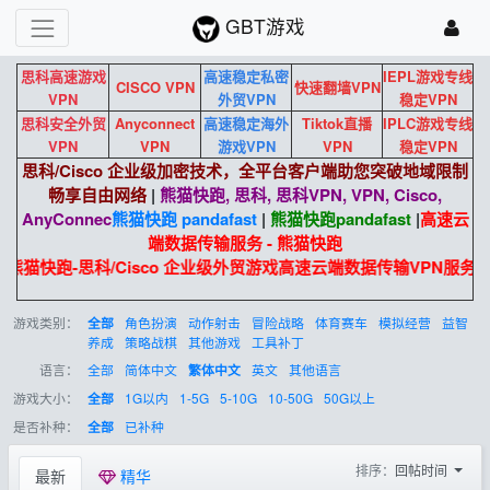
GBT游戏
思科高速游戏
高速稳定私密
IEPL游戏专线
CISCO VPN
快速翻墙VPN
VPN
外贸VPN
稳定VPN
思科安全外贸
Anyconnect
高速稳定海外
Tiktok直播
IPLC游戏专线
VPN
VPN
游戏VPN
VPN
稳定VPN
思科/Cisco 企业级加密技术，全平台客户端助您突破地域限制
畅享自由网络
|
熊猫快跑, 思科, 思科VPN, VPN, Cisco,
AnyConnec
熊猫快跑 pandafast
|
熊猫快跑
pandafast
|
高速云
端数据传输服务 - 熊猫快跑
熊猫快跑-思科/Cisco 企业级外贸游戏高速云端数据传输VPN服务
游戏类别：
角色扮演
动作射击
冒险战略
体育赛车
模拟经营
益智
全部
养成
策略战棋
其他游戏
工具补丁
语言：
全部
简体中文
英文
其他语言
繁体中文
游戏大小：
1G以内
1-5G
5-10G
10-50G
50G以上
全部
是否补种：
已补种
全部
排序：
回帖时间
最新
精华