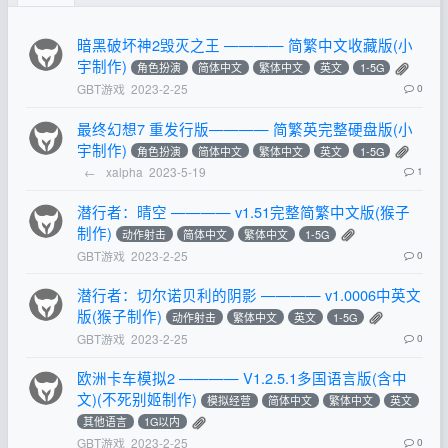
暗黑破坏神2毁灭之王 ———— 简繁中文收藏版(小
宇制作)
角色扮演
简体中文
繁体中文
英文
1-5G
GBT游戏
2023-2-25
0
最终幻想7 重发行版———— 简繁英完整硬盘版(小
宇制作)
角色扮演
简体中文
繁体中文
英文
1-5G
←
xalpha
2023-5-19
1
潜行者：晴空 ———— v1.51完整简繁中文版(猴子
制作)
动作射击
简体中文
繁体中文
1-5G
GBT游戏
2023-2-25
0
潜行者：切尔诺贝利的阴影 ———— v1.0006中英文
版(猴子制作)
动作射击
繁体中文
英文
1-5G
GBT游戏
2023-2-25
0
欧洲卡车模拟2 ———— V1.2.5.1多国语言版(含中
文)(不死别姬制作)
模拟经营
简体中文
繁体中文
英文
其他语言
1G以内
GBT游戏
2023-2-25
0