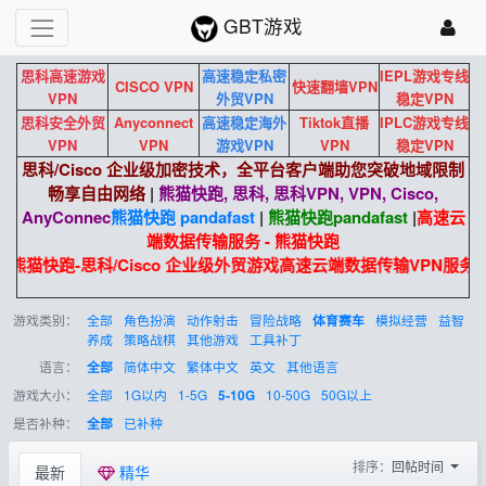
GBT游戏
思科高速游戏
高速稳定私密
IEPL游戏专线
CISCO VPN
快速翻墙VPN
VPN
外贸VPN
稳定VPN
思科安全外贸
Anyconnect
高速稳定海外
Tiktok直播
IPLC游戏专线
VPN
VPN
游戏VPN
VPN
稳定VPN
思科/Cisco 企业级加密技术，全平台客户端助您突破地域限制
畅享自由网络
|
熊猫快跑, 思科, 思科VPN, VPN, Cisco,
AnyConnec
熊猫快跑 pandafast
|
熊猫快跑
pandafast
|
高速云
端数据传输服务 - 熊猫快跑
熊猫快跑-思科/Cisco 企业级外贸游戏高速云端数据传输VPN服务
游戏类别：
全部
角色扮演
动作射击
冒险战略
模拟经营
益智
体育赛车
养成
策略战棋
其他游戏
工具补丁
语言：
简体中文
繁体中文
英文
其他语言
全部
游戏大小：
全部
1G以内
1-5G
10-50G
50G以上
5-10G
是否补种：
已补种
全部
排序：
回帖时间
最新
精华