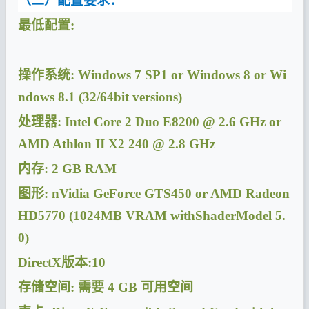
（二）配置要求：
最低配置:
操作系统: Windows 7 SP1 or Windows 8 or Wi
ndows 8.1 (32/64bit versions)
处理器: Intel Core 2 Duo E8200 @ 2.6 GHz or
AMD Athlon II X2 240 @ 2.8 GHz
内存: 2 GB RAM
图形: nVidia GeForce GTS450 or AMD Radeon
HD5770 (1024MB VRAM withShaderModel 5.
0)
DirectX
版本:10
存储空间: 需要 4 GB 可用空间