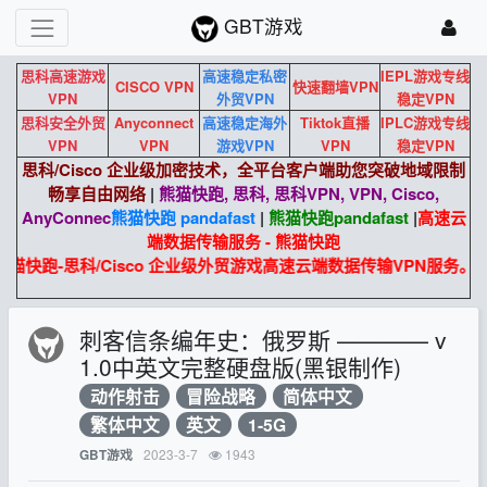
GBT游戏
思科高速游戏
高速稳定私密
IEPL游戏专线
CISCO VPN
快速翻墙VPN
VPN
外贸VPN
稳定VPN
思科安全外贸
Anyconnect
高速稳定海外
Tiktok直播
IPLC游戏专线
VPN
VPN
游戏VPN
VPN
稳定VPN
思科/Cisco 企业级加密技术，全平台客户端助您突破地域限制
畅享自由网络
|
熊猫快跑, 思科, 思科VPN, VPN, Cisco,
AnyConnec
熊猫快跑 pandafast
|
熊猫快跑
pandafast
|
高速云
端数据传输服务 - 熊猫快跑
熊猫快跑-思科/Cisco 企业级外贸游戏高速云端数据传输VPN服务
刺客信条编年史：俄罗斯 ———— v
1.0中英文完整硬盘版(黑银制作)
动作射击
冒险战略
简体中文
繁体中文
英文
1-5G
2023-3-7
1943
GBT游戏