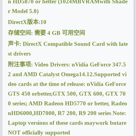
n HD5870 or better (1024MBVRAMwith Shade
r Model 5.0)
DirectX
版本:10
存储空间: 需要 4 GB 可用空间
声卡: DirectX Compatible Sound Card with late
st drivers
附注事项: Video Drivers: nVidia GeForce 347.5
2 and AMD Catalyst Omega14.12.Supported vi
deo cards at the time of release: nVidia GeForce
GTS 450 orbetter,GTX 500, GTX 600, GTX 70
0 series; AMD Radeon HD5770 or better, Radeo
nHD6000,HD7000, R7 200, R9 200 series Note:
Laptop versions of these cards maywork butare
NOT officially supported