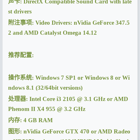
声卡: DirectX Compatible Sound Card with late
st drivers
附注事项: Video Drivers: nVidia GeForce 347.5
2 and AMD Catalyst Omega 14.12
推荐配置:
操作系统: Windows 7 SP1 or Windows 8 or Wi
ndows 8.1 (32/64bit versions)
处理器: Intel Core i3 2105 @ 3.1 GHz or AMD
Phenom II X4 955 @ 3.2 GHz
内存: 4 GB RAM
图形: nVidia GeForce GTX 470 or AMD Radeo