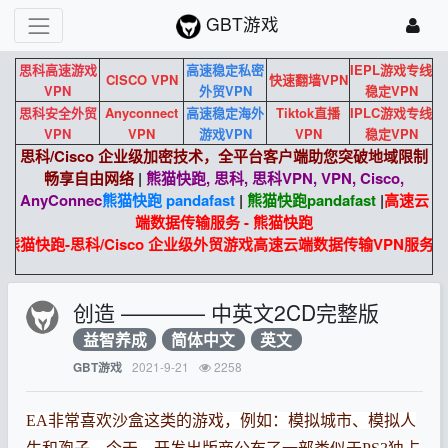
GBT游戏
思科高速游戏
高速稳定私密
IEPL游戏专线
CISCO VPN
快速翻墙VPN
VPN
外贸VPN
稳定VPN
思科安全外贸
Anyconnect
高速稳定海外
Tiktok直播
IPLC游戏专线
VPN
VPN
游戏VPN
VPN
稳定VPN
思科/Cisco 企业级加密技术，全平台客户端助您突破地域限制
畅享自由网络
|
熊猫快跑, 思科, 思科VPN, VPN, Cisco,
AnyConnec
熊猫快跑 pandafast
|
熊猫快跑
pandafast
|
高速云
端数据传输服务 - 熊猫快跑
熊猫快跑-思科/Cisco 企业级外贸游戏高速云端数据传输VPN服务
创造 ———— 中英文2CD完整版
益智养成
简体中文
英文
2021-9-21
2258
GBT游戏
EA非常喜欢沙盒这类的游戏，例如：模拟城市、模拟人