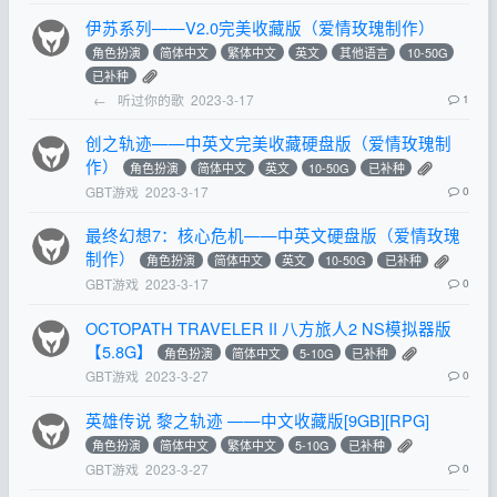
伊苏系列——V2.0完美收藏版（爱情玫瑰制作）
角色扮演
简体中文
繁体中文
英文
其他语言
10-50G
已补种
←
听过你的歌
2023-3-17
1
创之轨迹——中英文完美收藏硬盘版（爱情玫瑰制
作）
角色扮演
简体中文
英文
10-50G
已补种
GBT游戏
2023-3-17
0
最终幻想7：核心危机——中英文硬盘版（爱情玫瑰
制作）
角色扮演
简体中文
英文
10-50G
已补种
GBT游戏
2023-3-17
0
OCTOPATH TRAVELER II 八方旅人2 NS模拟器版
【5.8G】
角色扮演
简体中文
5-10G
已补种
GBT游戏
2023-3-27
0
英雄传说 黎之轨迹 ——中文收藏版[9GB][RPG]
角色扮演
简体中文
繁体中文
5-10G
已补种
GBT游戏
2023-3-27
0