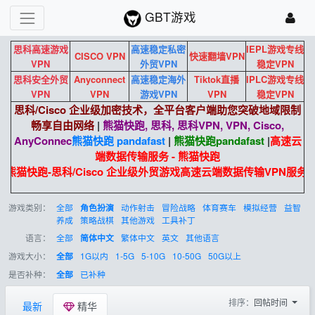
GBT游戏
思科高速游戏
高速稳定私密
IEPL游戏专线
CISCO VPN
快速翻墙VPN
VPN
外贸VPN
稳定VPN
思科安全外贸
Anyconnect
高速稳定海外
Tiktok直播
IPLC游戏专线
VPN
VPN
游戏VPN
VPN
稳定VPN
思科/Cisco 企业级加密技术，全平台客户端助您突破地域限制
畅享自由网络
|
熊猫快跑, 思科, 思科VPN, VPN, Cisco,
AnyConnec
熊猫快跑 pandafast
|
熊猫快跑
pandafast
|
高速云
端数据传输服务 - 熊猫快跑
熊猫快跑-思科/Cisco 企业级外贸游戏高速云端数据传输VPN服务
游戏类别：
全部
动作射击
冒险战略
体育赛车
模拟经营
益智
角色扮演
养成
策略战棋
其他游戏
工具补丁
语言：
全部
繁体中文
英文
其他语言
简体中文
游戏大小：
1G以内
1-5G
5-10G
10-50G
50G以上
全部
是否补种：
已补种
全部
排序：
回帖时间
最新
精华