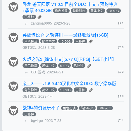
卧龙 苍天陨落 V1.0.3 目前全DLC 中文 +预购特典
+季票 40.08GB
角色扮演
动作射击
简体中文
10-50G
已补种
←
zangma0005
2023-3-28
1
英雄传说 闪之轨迹Ⅲ ——最终收藏版[15GB]
角色扮演
简体中文
10-50G
已补种
GBT游戏
2023-3-28
0
火炬之光3 [简体中文][5.77 G][RPG]【GBT小组】
角色扮演
简体中文
5-10G
已补种
←
GBT游戏
2023-6-21
2
废土3——v1.6.9.420汉化中文全DLCs数字豪华版
角色扮演
简体中文
10-50G
已补种
GBT游戏
2023-4-4
0
战神4的资源玩不了
角色扮演
简体中文
50G以上
已补种
←
bgvirgo
2023-7-23
1