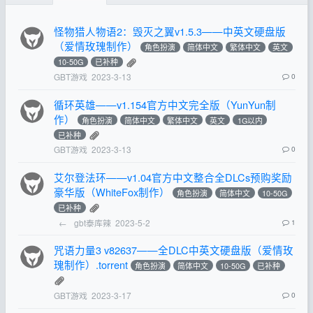
怪物猎人物语2：毁灭之翼v1.5.3——中英文硬盘版
（爱情玫瑰制作）
角色扮演
简体中文
繁体中文
英文
10-50G
已补种
GBT游戏
2023-3-13
0
循环英雄——v1.154官方中文完全版（YunYun制
作）
角色扮演
简体中文
繁体中文
英文
1G以内
已补种
GBT游戏
2023-3-13
0
艾尔登法环——v1.04官方中文整合全DLCs预购奖励
豪华版（WhiteFox制作）
角色扮演
简体中文
10-50G
已补种
←
gbt泰库辣
2023-5-2
1
咒语力量3 v82637——全DLC中英文硬盘版（爱情玫
瑰制作）.torrent
角色扮演
简体中文
10-50G
已补种
GBT游戏
2023-3-17
0